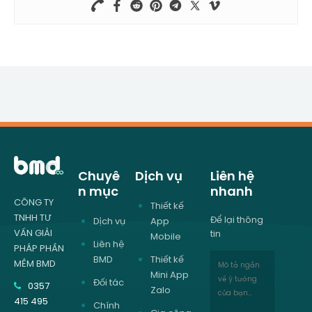
Chuyê
Dịch vụ
Liên hệ
n mục
nhanh
CÔNG TY
Thiết kế
TNHH TƯ
Để lại thông
Dịch vụ
App
VẤN GIẢI
tin
Mobile
Liên hệ
PHÁP PHẦN
BMD
Thiết kế
MỀM BMD
Mini App
Đối tác
0357
Zalo
415 495
Chính