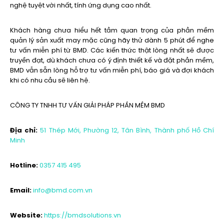
nghệ tuyệt vời nhất, tính ứng dụng cao nhất.
Khách hàng chưa hiểu hết tầm quan trọng của phần mềm
quản lý sản xuất may mặc cũng hãy thử dành 5 phút để nghe
tư vấn miễn phí từ BMD. Các kiến thức thật lòng nhất sẽ được
truyền đạt, dù khách chưa có ý định thiết kế và đặt phần mềm,
BMD vẫn sẵn lòng hỗ trợ tư vấn miễn phí, báo giá và đợi khách
khi có nhu cầu sẽ liên hệ.
CÔNG TY TNHH TƯ VẤN GIẢI PHÁP PHẦN MỀM BMD
Địa chỉ:
51 Thép Mới, Phường 12, Tân Bình, Thành phố Hồ Chí
Minh
Hotline:
0357 415 495
Email:
info@bmd.com.vn
Website:
https://bmdsolutions.vn