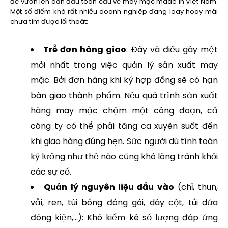
để vươn lên dẫn đầu toàn cầu về may mặc made in Việt Nam.
Một số điểm khó rất nhiều doanh nghiệp đang loay hoay mãi
chưa tìm được lối thoát:
Trễ đơn hàng giao
: Đây và điều gây mệt
mỏi nhất trong việc quản lý sản xuất may
mặc. Bởi đơn hàng khi ký hợp đồng sẽ có hạn
bàn giao thành phẩm. Nếu quá trình sản xuất
hàng may mặc chậm một công đoạn, cả
công ty có thể phải tăng ca xuyên suốt đến
khi giao hàng đúng hẹn. Sức người dù tính toán
kỹ lưỡng như thế nào cũng khó lòng tránh khỏi
các sự cố.
Quản lý nguyên liệu đầu vào
(chỉ, thun,
vải, ren, túi bóng đóng gói, dây cột, túi dứa
đóng kiện,…): Khó kiểm kê số lượng đáp ứng