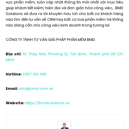
vực phần mềm, luôn cập nhật thông tin mới nhất với mục tiêu
giúp khách tiết kiệm, hiện đại và đơn giản hóa công việc, BMD
Solutions sẽ đưa ra lời khuyên hữu ích cho bất cứ khách hàng
nào tìm đến tư vấn về CRM hay bất cứ loại phần mềm hệ thống
nào đang cần cho công việc kinh doanh trong tương lai.
CÔNG TY TNHH TƯ VẤN GIẢI PHÁP PHẦN MỀM BMD
Địa chỉ:
51 Thép Mới, Phường 12, Tân Bình, Thành phố Hồ Chí
Minh
Hotline:
0357 415 495
Email:
info@bmd.com.vn
Website:
https://bmdsolutions.vn