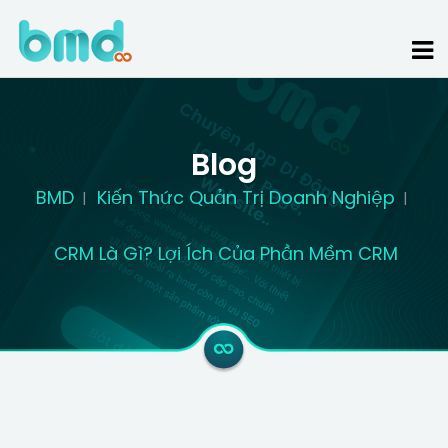
Blog
BMD
Kiến Thức Quản Trị Doanh Nghiệp
CRM Là Gì? Lợi Ích Của Phần Mềm CRM