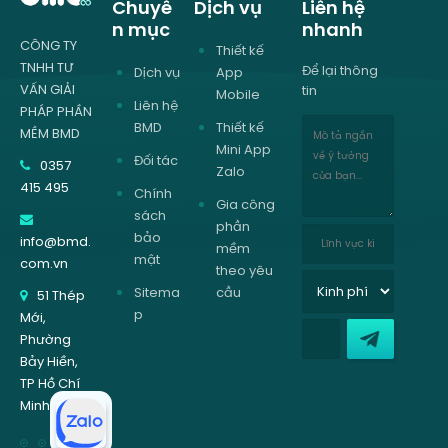
Chuyê
Dịch vụ
Liên hệ
n mục
nhanh
CÔNG TY
Thiết kế
TNHH TƯ
Để lại thông
Dịch vụ
App
VẤN GIẢI
tin
Mobile
Liên hệ
PHÁP PHẦN
BMD
Thiết kế
MỀM BMD
Mini App
Đối tác
0357
Zalo
415 495
Chính
Gia công
sách
phần
bảo
info@bmd.
mềm
mật
com.vn
theo yêu
Sitema
cầu
51 Thép
p
Mới,
Phường
Bảy Hiền,
TP Hồ Chí
Minh