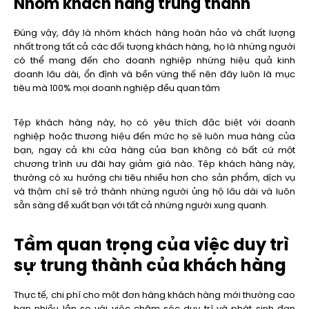
Nhóm khách hàng trung thành
Đúng vậy, đây là nhóm khách hàng hoàn hảo và chất lượng
nhất trong tất cả các đối tượng khách hàng, họ là những người
có thể mang đến cho doanh nghiệp những hiệu quả kinh
doanh lâu dài, ổn định và bền vững thế nên đây luôn là mục
tiêu mà 100% mọi doanh nghiệp đều quan tâm
Tệp khách hàng này, họ có yêu thích đặc biệt với doanh
nghiệp hoặc thương hiệu đến mức họ sẽ luôn mua hàng của
bạn, ngay cả khi cửa hàng của bạn không có bất cứ một
chương trình ưu đãi hay giảm giá nào. Tệp khách hàng này,
thường có xu hướng chi tiêu nhiều hơn cho sản phẩm, dịch vụ
và thậm chí sẽ trở thành những người ủng hộ lâu dài và luôn
sẵn sàng đề xuất bạn với tất cả những người xung quanh.
Tầm quan trọng của việc duy trì
sự trung thành của khách hàng
Thực tế, chi phí cho một đơn hàng khách hàng mới thường cao
hơn nhiều lần so với việc chăm sóc duy trì và phát sinh đơn