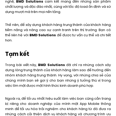
nghề,
BMD Solutions
cam kết mang đến những sản phẩm
chất lượng và độc đáo nhất, cùng với tốc độ load ổn định và sử
dụng mượt mà trên mọi nền tảng.
Thế nên, để xây dựng khách hàng trung thành của khách hàng
tiềm năng và nâng cao sự cạnh tranh trên thị trường. Bạn có
thể liên hệ với
BMD Solutions
để được tư vấn cụ thể và chi tiết
hơn.
Tạm kết
Trong bài viết này,
BMD Solutions
đã chỉ ra những cách xây
dựng lòng trung thành của khách hàng làm sao để hướng đến
nhóm khách hàng trung thành. Hy vọng, với những chia sẻ của
chúng mình bạn sẽ gợi ý cho bạn những ý tưởng thú vị trong
việc tìm một được một hình thức kinh doanh phù hợp.
Ngoài ra, để tối ưu nhất hiệu suất làm việc bạn cũng cần trang
bị riêng cho doanh nghiệp của mình một App Mobile thông
minh để tối ưu hóa trải nghiệm cho khách hàng từ đó đưa ra
những cách cải thiện dịch vụ khách hàng và chương trình ưu