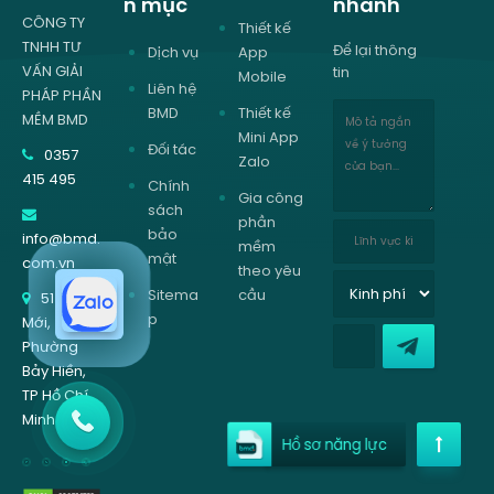
n mục
nhanh
CÔNG TY
Thiết kế
TNHH TƯ
Để lại thông
Dịch vụ
App
VẤN GIẢI
tin
Mobile
Liên hệ
PHÁP PHẦN
BMD
Thiết kế
MỀM BMD
Mini App
Đối tác
0357
Zalo
415 495
Chính
Gia công
sách
phần
bảo
info@bmd.
mềm
mật
com.vn
theo yêu
Sitema
cầu
51 Thép
p
Mới,
Phường
Bảy Hiền,
TP Hồ Chí
Minh
Hồ sơ năng lực