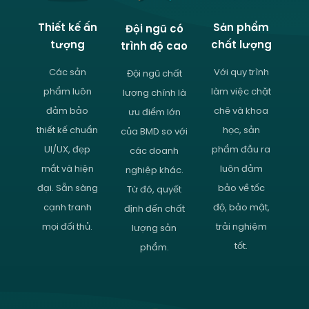
Thiết kế ấn
Sản phẩm
Đội ngũ có
tượng
chất lượng
trình độ cao
Các sản
Với quy trình
Đội ngũ chất
phẩm luôn
làm việc chặt
lượng chính là
đảm bảo
chẽ và khoa
ưu điểm lớn
thiết kế chuẩn
học, sản
của BMD so với
UI/UX, đẹp
phẩm đầu ra
các doanh
mắt và hiện
luôn đảm
nghiệp khác.
đại. Sẵn sàng
bảo về tốc
Từ đó, quyết
cạnh tranh
độ, bảo mật,
định đến chất
mọi đối thủ.
trải nghiệm
lượng sản
tốt.
phẩm.