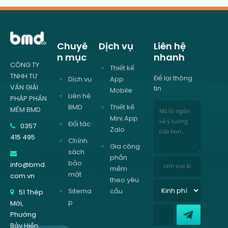
Chuyê
Dịch vụ
Liên hệ
n mục
nhanh
CÔNG TY
Thiết kế
TNHH TƯ
Để lại thông
Dịch vụ
App
VẤN GIẢI
tin
Mobile
Liên hệ
PHÁP PHẦN
BMD
Thiết kế
MỀM BMD
Mini App
Đối tác
0357
Zalo
415 495
Chính
Gia công
sách
phần
bảo
info@bmd.
mềm
mật
com.vn
theo yêu
Sitema
cầu
51 Thép
p
Mới,
Phường
Bảy Hiền,