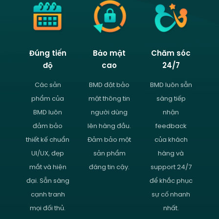
Đúng tiến
Bảo mật
Chăm sóc
độ
cao
24/7
Các sản
BMD đặt bảo
BMD luôn sẵn
phẩm của
mật thông tin
sàng tiếp
BMD luôn
người dùng
nhận
đảm bảo
lên hàng đầu.
feedback
thiết kế chuẩn
Đảm bảo một
của khách
UI/UX, đẹp
sản phẩm
hàng và
mắt và hiện
đáng tin cậy.
support 24/7
đại. Sẵn sàng
để khắc phục
cạnh tranh
sự cố nhanh
mọi đối thủ.
nhất.