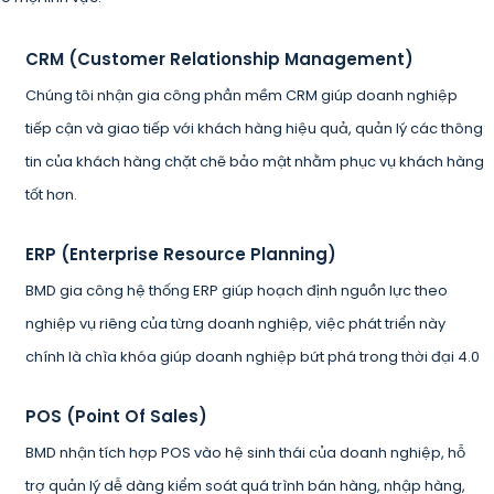
CRM (Customer Relationship Management)
4
Chúng tôi nhận gia công phần mềm CRM giúp doanh nghiệp
tiếp cận và giao tiếp với khách hàng hiệu quả, quản lý các thông
tin của khách hàng chặt chẽ bảo mật nhằm phục vụ khách hàng
tốt hơn.
ERP (Enterprise Resource Planning)
BMD gia công hệ thống ERP giúp hoạch định nguồn lực theo
nghiệp vụ riêng của từng doanh nghiệp, việc phát triển này
chính là chìa khóa giúp doanh nghiệp bứt phá trong thời đại 4.0
POS (Point Of Sales)
BMD nhận tích hợp POS vào hệ sinh thái của doanh nghiệp, hỗ
trợ quản lý dễ dàng kiểm soát quá trình bán hàng, nhập hàng,