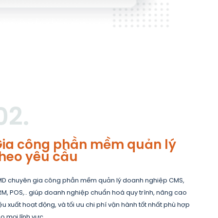
02.
Gia công phần mềm quản lý
heo yêu cầu
D chuyên gia công phần mềm quản lý doanh nghiệp CMS,
M, POS,.. giúp doanh nghiệp chuẩn hoá quy trình, nâng cao
ệu xuất hoạt động, và tối ưu chi phí vận hành tốt nhất phù hợp
o mọi lĩnh vực.