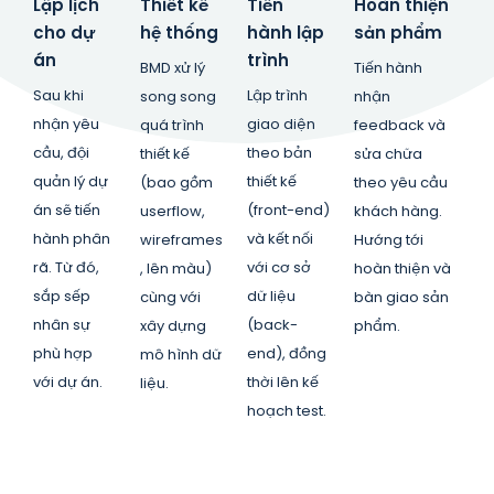
Lập lịch
Thiết kế
Tiến
Hoàn thiện
cho dự
hệ thống
hành lập
sản phẩm
án
trình
BMD xử lý
Tiến hành
Sau khi
Lập trình
song song
nhận
nhận yêu
giao diện
quá trình
feedback và
cầu, đội
theo bản
thiết kế
sửa chữa
quản lý dự
thiết kế
(bao gồm
theo yêu cầu
án sẽ tiến
(front-end)
userflow,
khách hàng.
hành phân
và kết nối
wireframes
Hướng tới
rã. Từ đó,
với cơ sở
, lên màu)
hoàn thiện và
sắp sếp
dữ liệu
cùng với
bàn giao sản
nhân sự
(back-
xây dựng
phẩm.
phù hợp
end), đồng
mô hình dữ
với dự án.
thời lên kế
liệu.
hoạch test.