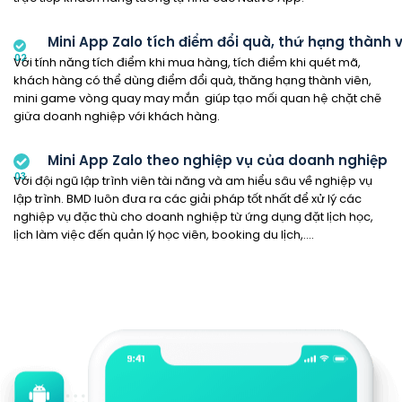
Mini App Zalo tích điểm đổi quà, thứ hạng thành 
02
Với tính năng tích điểm khi mua hàng, tích điểm khi quét mã,
khách hàng có thể dùng điểm đổi quà, thăng hạng thành viên,
mini game vòng quay may mắn giúp tạo mối quan hệ chặt chẽ
giữa doanh nghiệp với khách hàng.
Mini App Zalo theo nghiệp vụ của doanh nghiệp
03
Với đội ngũ lập trình viên tài năng và am hiểu sâu về nghiệp vụ
lập trình. BMD luôn đưa ra các giải pháp tốt nhất để xử lý các
nghiệp vụ đặc thù cho doanh nghiệp từ ứng dụng đặt lịch học,
lịch làm việc đến quản lý học viên, booking du lịch,….