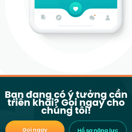
Bạn đang có ý tưởng cần
triển khai? Gọi ngay cho
chúng tôi!
Gọi ngay
Hồ sơ năng lực