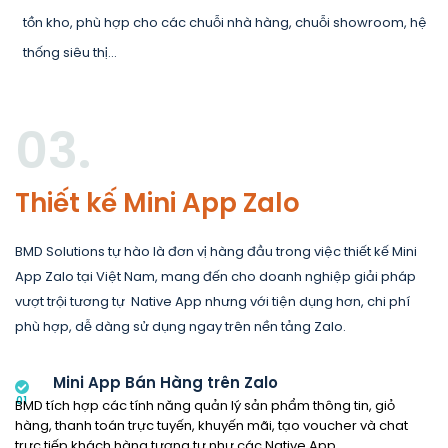
tồn kho, phù hợp cho các chuỗi nhà hàng, chuỗi showroom, hệ
thống siêu thị…
03.
Thiết kế Mini App Zalo
BMD Solutions tự hào là đơn vị hàng đầu trong việc thiết kế Mini
App Zalo tại Việt Nam, mang đến cho doanh nghiệp giải pháp
vượt trội tương tự Native App nhưng với tiện dụng hơn, chi phí
phù hợp, dễ dàng sử dụng ngay trên nền tảng Zalo.
Mini App Bán Hàng trên Zalo
01
BMD tích hợp các tính năng quản lý sản phẩm thông tin, giỏ
hàng, thanh toán trực tuyến, khuyến mãi, tạo voucher và chat
trực tiếp khách hàng tương tự như các Native App.